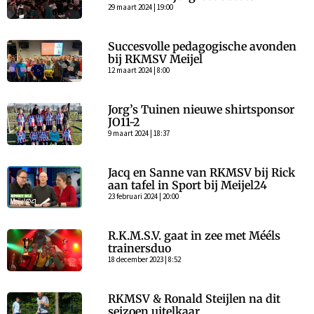
29 maart 2024 | 19:00
Succesvolle pedagogische avonden
bij RKMSV Meijel
12 maart 2024 | 8:00
Jorg’s Tuinen nieuwe shirtsponsor
JO11-2
9 maart 2024 | 18:37
Jacq en Sanne van RKMSV bij Rick
aan tafel in Sport bij Meijel24
23 februari 2024 | 20:00
R.K.M.S.V. gaat in zee met Mééls
trainersduo
18 december 2023 | 8:52
RKMSV & Ronald Steijlen na dit
seizoen uitelkaar