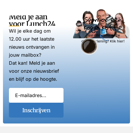
Meld je aan
Sponsor een
voor Lunch24
kopje koffie
Wil je elke dag om
Tevreden over onze
12.00 uur het laatste
dienstverlening? Klik hier!
nieuws ontvangen in
jouw mailbox?
Dat kan! Meld je aan
voor onze nieuwsbrief
en blijf op de hoogte.
Inschrijven