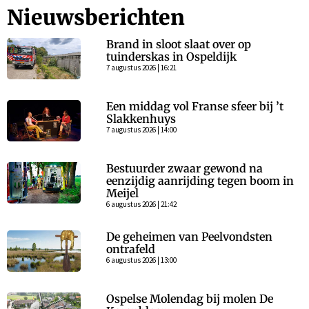
Nieuwsberichten
Brand in sloot slaat over op
tuinderskas in Ospeldijk
7 augustus 2026 | 16:21
Een middag vol Franse sfeer bij ’t
Slakkenhuys
7 augustus 2026 | 14:00
Bestuurder zwaar gewond na
eenzijdig aanrijding tegen boom in
Meijel
6 augustus 2026 | 21:42
De geheimen van Peelvondsten
ontrafeld
6 augustus 2026 | 13:00
Ospelse Molendag bij molen De