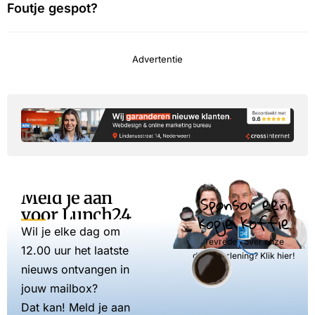
Foutje gespot?
Advertentie
Meld je aan
Sponsor een
voor Lunch24
kopje koffie
Wil je elke dag om
Tevreden over onze
12.00 uur het laatste
dienstverlening? Klik hier!
nieuws ontvangen in
jouw mailbox?
Dat kan! Meld je aan