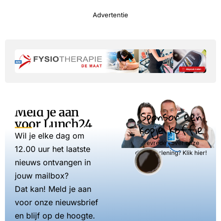
Advertentie
Meld je aan
Sponsor een
voor Lunch24
kopje koffie
Wil je elke dag om
Tevreden over onze
12.00 uur het laatste
dienstverlening? Klik hier!
nieuws ontvangen in
jouw mailbox?
Dat kan! Meld je aan
voor onze nieuwsbrief
en blijf op de hoogte.