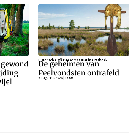
Historisch Café PeelenMaasNet in Grashoek
r gewond
De geheimen van
ijding
Peelvondsten ontrafeld
6 augustus 2026 | 13:00
ijel