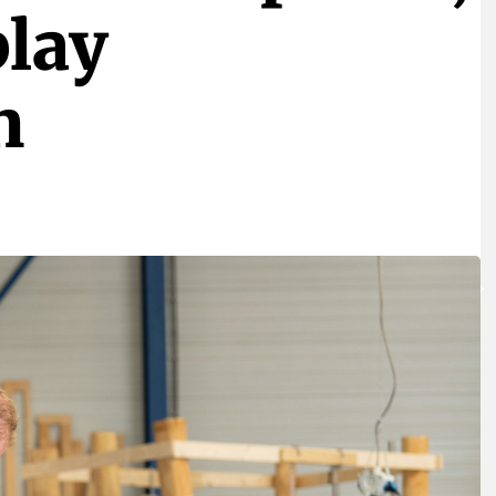
play
n