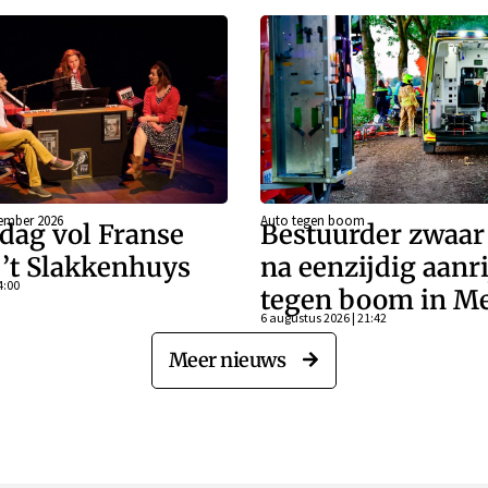
ember 2026
Auto tegen boom
dag vol Franse
Bestuurder zwaa
j ’t Slakkenhuys
na eenzijdig aanr
4:00
tegen boom in Me
6 augustus 2026 | 21:42
Meer nieuws