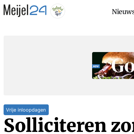
Nieuw
Vrije inloopdagen
Solliciteren z