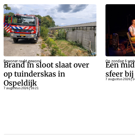
Bewoner raakt gewond
Op zondag 6 sept
Brand in sloot slaat over
Een mid
op tuinderskas in
sfeer bi
7 augustus 2026 | 1
Ospeldijk
7 augustus 2026 | 16:21