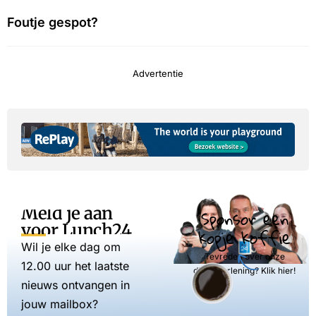
Foutje gespot?
Advertentie
Meld je aan
Sponsor een
voor Lunch24
kopje koffie
Wil je elke dag om
Tevreden over onze
12.00 uur het laatste
dienstverlening? Klik hier!
nieuws ontvangen in
jouw mailbox?