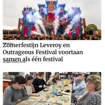
Leveroy
Zomerfestijn Leveroy en
Outrageous Festival voortaan
samen als één festival
26 april 2026 | 20:00