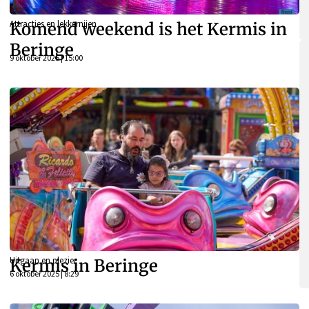
Attracties en lekkernijen
Komend weekend is het Kermis in
Beringe
9 oktober 2025 | 15:00
Uitgaan en plezier
Kermis in Beringe
6 oktober 2025 | 8:29