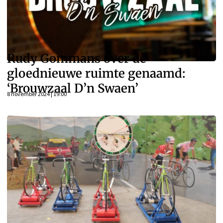
Rudy Gommans over de
gloednieuwe ruimte genaamd:
‘Brouwzaal D’n Swaen’
8 november 2024 | 19:00