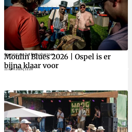
Opening van het festivalseizoen
Moulin Blues 2026 | Ospel is er
bijna klaar voor
11 april 2026 | 11:20