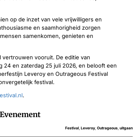
aien op de inzet van vele vrijwilligers en
nthousiasme en saamhorigheid zorgen
aar mensen samenkomen, genieten en
l vertrouwen vooruit. De editie van
g 24 en zaterdag 25 juli 2026, en belooft een
merfestijn Leveroy en Outrageous Festival
vergetelijk festival.
stival.nl
.
Evenement
Festival
,
Leveroy
,
Outrageous
,
uitgaan