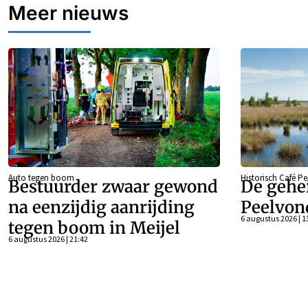
Meer nieuws
Auto tegen boom
Historisch Café P
Bestuurder zwaar gewond
De gehe
na eenzijdig aanrijding
Peelvon
6 augustus 2026 | 1
tegen boom in Meijel
6 augustus 2026 | 21:42