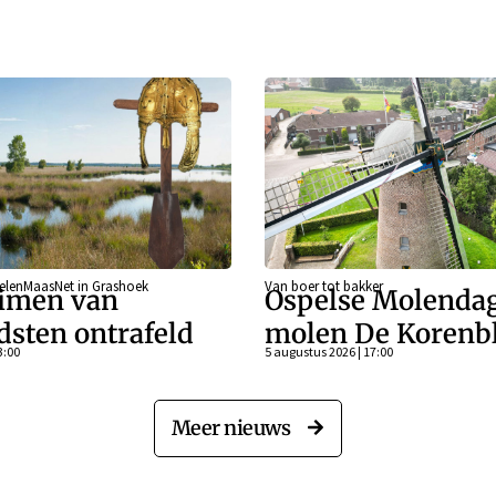
eelenMaasNet in Grashoek
Van boer tot bakker
imen van
Ospelse Molendag
dsten ontrafeld
molen De Koren
3:00
5 augustus 2026 | 17:00
Meer nieuws