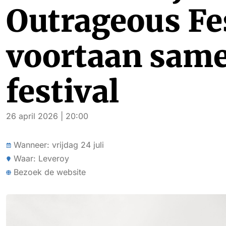
Outrageous Fe
voortaan same
festival
26 april 2026 | 20:00
Wanneer: vrijdag 24 juli
Waar: Leveroy
Bezoek de website