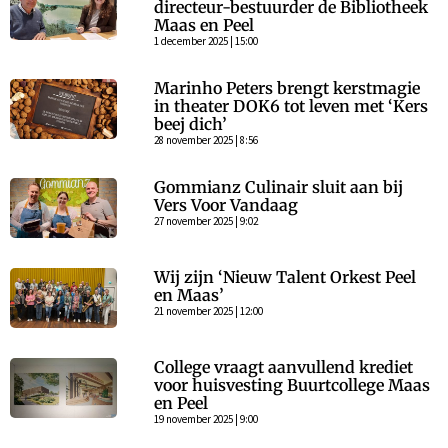
directeur-bestuurder de Bibliotheek
Maas en Peel
1 december 2025 | 15:00
Marinho Peters brengt kerstmagie
in theater DOK6 tot leven met ‘Kers
beej dich’
28 november 2025 | 8:56
Gommianz Culinair sluit aan bij
Vers Voor Vandaag
27 november 2025 | 9:02
Wij zijn ‘Nieuw Talent Orkest Peel
en Maas’
21 november 2025 | 12:00
College vraagt aanvullend krediet
voor huisvesting Buurtcollege Maas
en Peel
19 november 2025 | 9:00