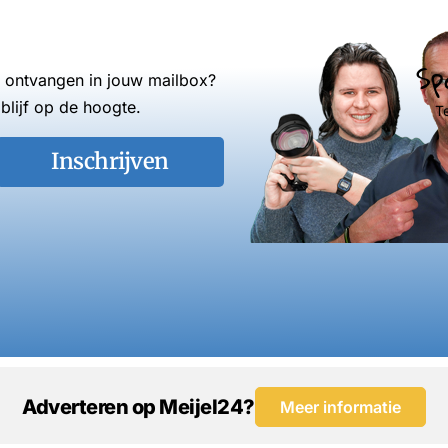
Sp
s ontvangen in jouw mailbox?
blijf op de hoogte.
T
Inschrijven
Adverteren op Meijel24?
Meer informatie