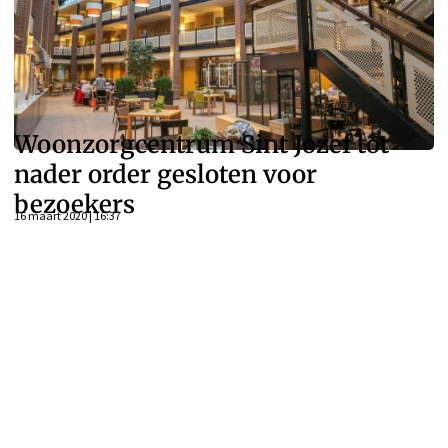
Woonzorgcentrum Sint Jozef tot
nader order gesloten voor
bezoekers
16 maart 2020 | 16:37