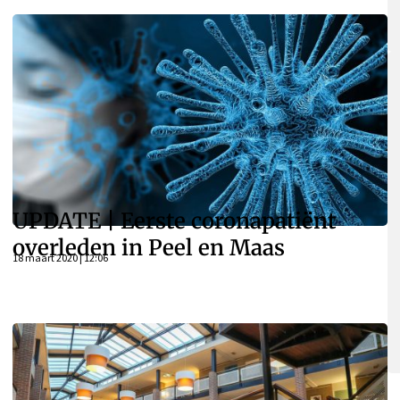
UPDATE | Eerste coronapatiënt
overleden in Peel en Maas
18 maart 2020 | 12:06