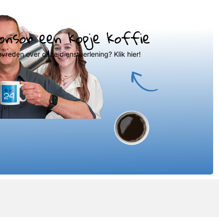
onsor een kopje koffie
evreden over onze dienstverlening? Klik hier!