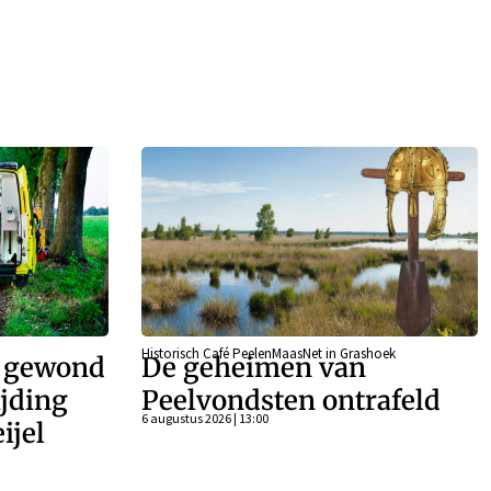
Historisch Café PeelenMaasNet in Grashoek
r gewond
De geheimen van
ijding
Peelvondsten ontrafeld
6 augustus 2026 | 13:00
ijel