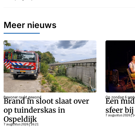
Meer nieuws
Bewoner raakt gewond
Op zondag 6 sept
Brand in sloot slaat over
Een mid
op tuinderskas in
sfeer bi
7 augustus 2026 | 1
Ospeldijk
7 augustus 2026 | 16:21