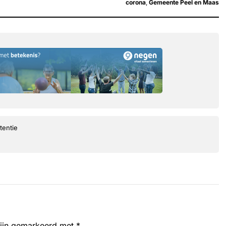
corona
,
Gemeente Peel en Maas
tentie
zijn gemarkeerd met
*