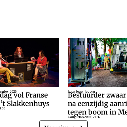
ember 2026
Auto tegen boom
dag vol Franse
Bestuurder zwaa
j ’t Slakkenhuys
na eenzijdig aanr
4:00
tegen boom in Me
6 augustus 2026 | 21:42