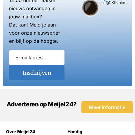
12.00 uur het laatste
dienstverlening? Klik hier!
nieuws ontvangen in
jouw mailbox?
Dat kan! Meld je aan
voor onze nieuwsbrief
en blijf op de hoogte.
Inschrijven
Adverteren op Meijel24?
Meer informatie
Over Meijel24
Handig