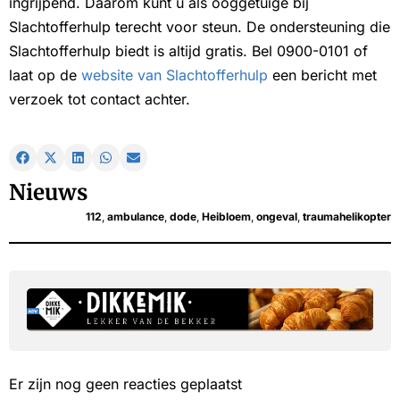
ingrijpend. Daarom kunt u als ooggetuige bij
Slachtofferhulp terecht voor steun. De ondersteuning die
Slachtofferhulp biedt is altijd gratis. Bel 0900-0101 of
laat op de
website van Slachtofferhulp
een bericht met
verzoek tot contact achter.
Nieuws
112
,
ambulance
,
dode
,
Heibloem
,
ongeval
,
traumahelikopter
Er zijn nog geen reacties geplaatst