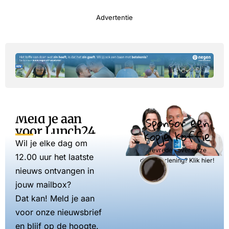
Advertentie
Meld je aan
Sponsor een
voor Lunch24
kopje koffie
Wil je elke dag om
Tevreden over onze
12.00 uur het laatste
dienstverlening? Klik hier!
nieuws ontvangen in
jouw mailbox?
Dat kan! Meld je aan
voor onze nieuwsbrief
en blijf op de hoogte.