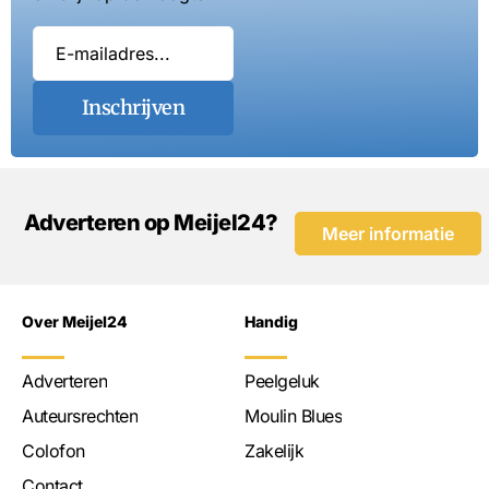
Inschrijven
Adverteren op Meijel24?
Meer informatie
Over Meijel24
Handig
Adverteren
Peelgeluk
Auteursrechten
Moulin Blues
Colofon
Zakelijk
Contact