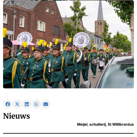
Nieuws
Meijel
,
schutterij
,
St Willibrordus