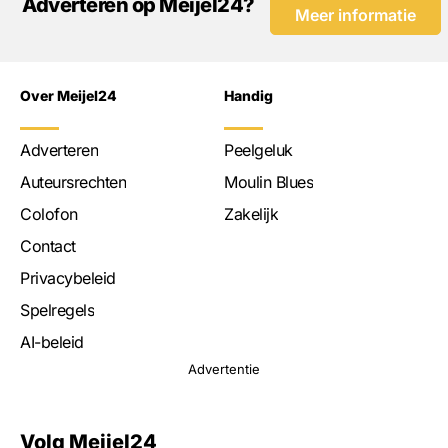
Adverteren op Meijel24?
Meer informatie
Over Meijel24
Handig
Adverteren
Peelgeluk
Auteursrechten
Moulin Blues
Colofon
Zakelijk
Contact
Privacybeleid
Spelregels
AI-beleid
Advertentie
Volg Meijel24