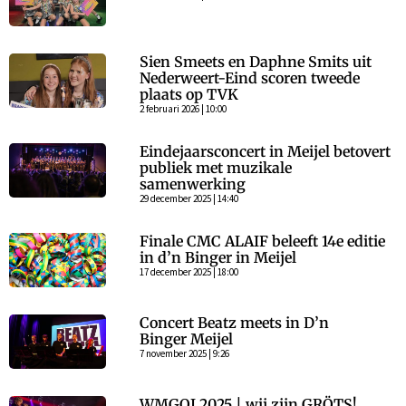
Sien Smeets en Daphne Smits uit
Nederweert-Eind scoren tweede
plaats op TVK
2 februari 2026 | 10:00
Eindejaarsconcert in Meijel betovert
publiek met muzikale
samenwerking
29 december 2025 | 14:40
Finale CMC ALAIF beleeft 14e editie
in d’n Binger in Meijel
17 december 2025 | 18:00
Concert Beatz meets in D’n
Binger Meijel
7 november 2025 | 9:26
WMGOI 2025 | wij zijn GRÖTS!