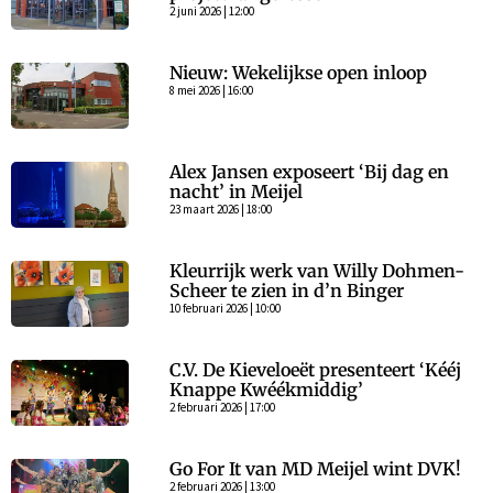
2 juni 2026 | 12:00
Nieuw: Wekelijkse open inloop
8 mei 2026 | 16:00
Alex Jansen exposeert ‘Bij dag en
nacht’ in Meijel
23 maart 2026 | 18:00
Kleurrijk werk van Willy Dohmen-
Scheer te zien in d’n Binger
10 februari 2026 | 10:00
C.V. De Kieveloeët presenteert ‘Kééj
Knappe Kwéékmiddig’
2 februari 2026 | 17:00
Go For It van MD Meijel wint DVK!
2 februari 2026 | 13:00