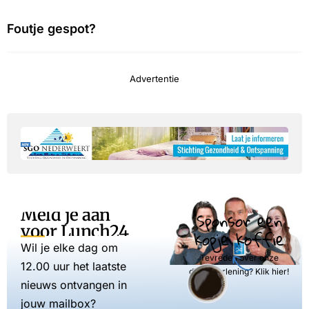
Foutje gespot?
Advertentie
Meld je aan
Sponsor een
voor Lunch24
kopje koffie
Wil je elke dag om
Tevreden over onze
12.00 uur het laatste
dienstverlening? Klik hier!
nieuws ontvangen in
jouw mailbox?