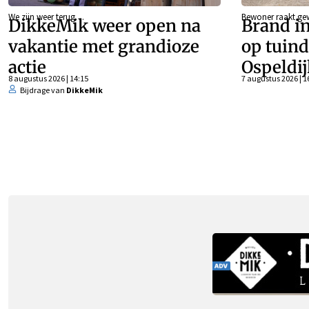
We zijn weer terug…
Bewoner raakt g
DikkeMik weer open na
Brand in
vakantie met grandioze
op tuind
actie
Ospeldij
8 augustus 2026 | 14:15
7 augustus 2026 | 1
Bijdrage van
DikkeMik