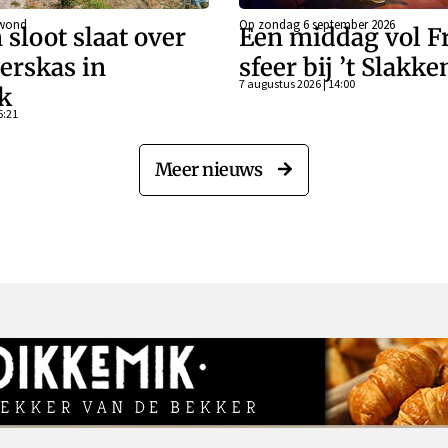
ewond
Op zondag 6 september 2026
 sloot slaat over
Een middag vol F
erskas in
sfeer bij ’t Slakk
7 augustus 2026 | 14:00
k
6:21
Meer nieuws