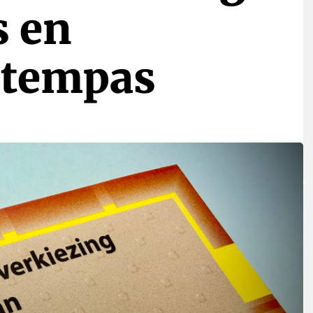
s en
stempas