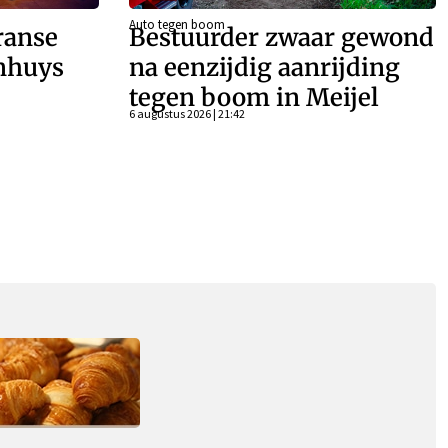
Auto tegen boom
ranse
Bestuurder zwaar gewond
enhuys
na eenzijdig aanrijding
tegen boom in Meijel
6 augustus 2026 | 21:42