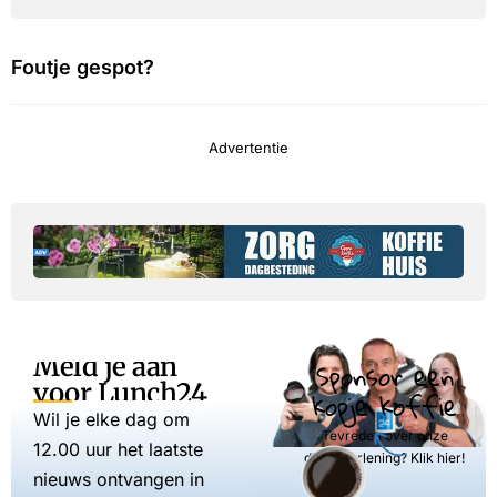
Foutje gespot?
Advertentie
Meld je aan
Sponsor een
voor Lunch24
kopje koffie
Wil je elke dag om
Tevreden over onze
12.00 uur het laatste
dienstverlening? Klik hier!
nieuws ontvangen in