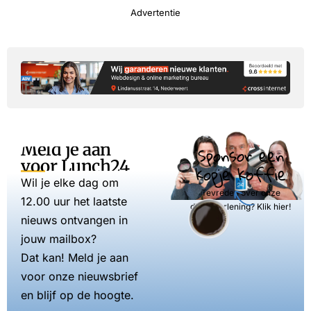
Advertentie
Meld je aan
Sponsor een
voor Lunch24
kopje koffie
Wil je elke dag om
Tevreden over onze
12.00 uur het laatste
dienstverlening? Klik hier!
nieuws ontvangen in
jouw mailbox?
Dat kan! Meld je aan
voor onze nieuwsbrief
en blijf op de hoogte.