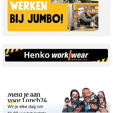
Meld je aan
Sponsor een
voor Lunch24
kopje koffie
Wil je elke dag om
Tevreden over onze