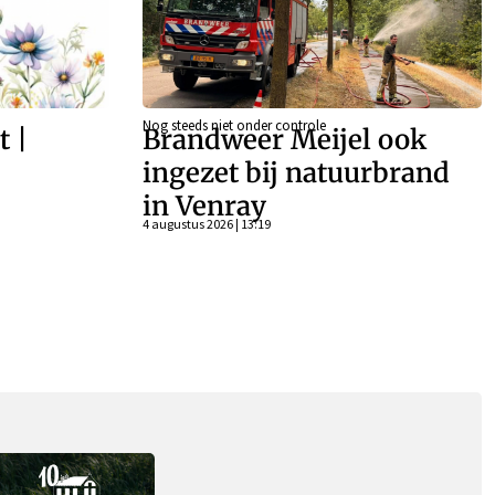
Nog steeds niet onder controle
t |
Brandweer Meijel ook
–
ingezet bij natuurbrand
in Venray
4 augustus 2026 | 13:19