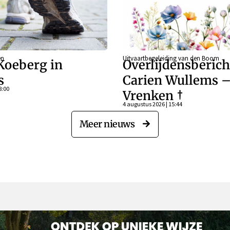
en
Uitvaartbegeleiding van den Boom
Koeberg in
Overlijdensberich
s
Carien Wullems 
8:00
Vrenken †
4 augustus 2026 | 15:44
Meer nieuws