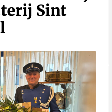
terij Sint
l