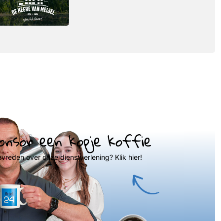
onsor een kopje koffie
evreden over onze dienstverlening? Klik hier!