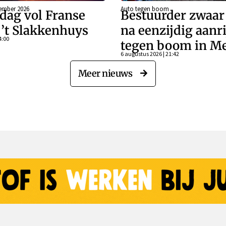
ember 2026
Auto tegen boom
dag vol Franse
Bestuurder zwaa
j ’t Slakkenhuys
na eenzijdig aanr
4:00
tegen boom in Me
6 augustus 2026 | 21:42
Meer nieuws