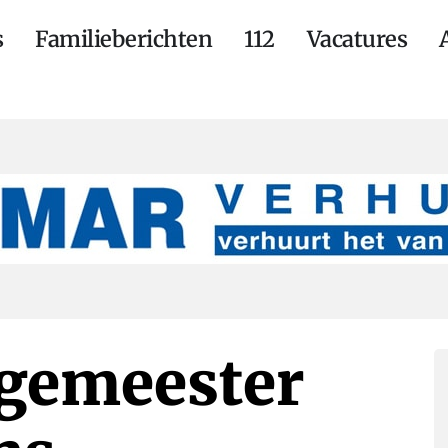
s
Familieberichten
112
Vacatures
rgemeester