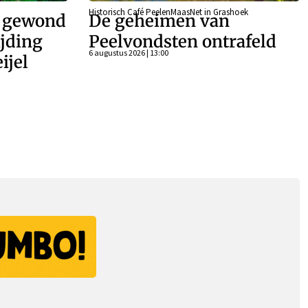
Historisch Café PeelenMaasNet in Grashoek
r gewond
De geheimen van
ijding
Peelvondsten ontrafeld
6 augustus 2026 | 13:00
ijel