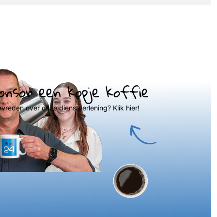
onsor een kopje koffie
evreden over onze dienstverlening? Klik hier!