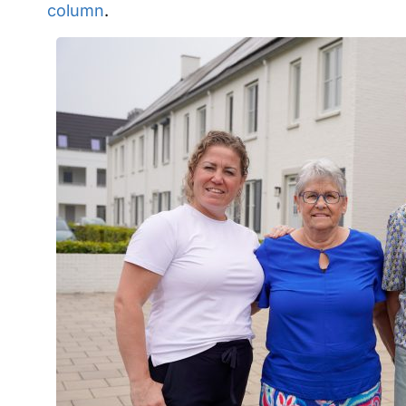
column
.