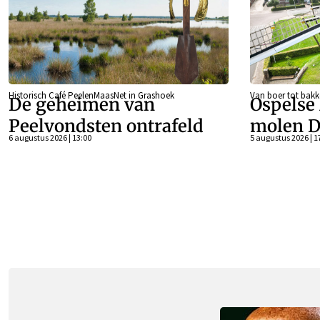
Historisch Café PeelenMaasNet in Grashoek
Van boer tot bakk
De geheimen van
Ospelse
Peelvondsten ontrafeld
molen D
6 augustus 2026 | 13:00
5 augustus 2026 | 1