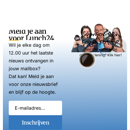
Meld je aan
Sponsor een
voor Lunch24
kopje koffie
Wil je elke dag om
Tevreden over onze
12.00 uur het laatste
dienstverlening? Klik hier!
nieuws ontvangen in
jouw mailbox?
Dat kan! Meld je aan
voor onze nieuwsbrief
en blijf op de hoogte.
Inschrijven