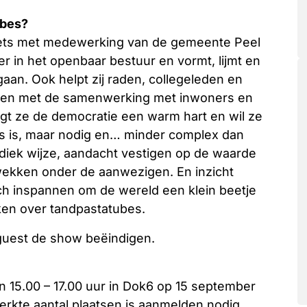
ubes?
Habets met medewerking van de gemeente Peel
r in het openbaar bestuur en vormt, lijmt en
 gaan. Ook helpt zij raden, collegeleden en
 en met de samenwerking met inwoners en
gt ze de democratie een warm hart en wil ze
es is, maar nodig en… minder complex dan
 ludiek wijze, aandacht vestigen op de waarde
wekken onder de aanwezigen. En inzicht
ch inspannen om de wereld een klein beetje
nken over tandpastatubes.
 guest de show beëindigen.
n 15.00 – 17.00 uur in Dok6 op 15 september
erkte aantal plaatsen is aanmelden nodig.