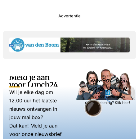
Advertentie
Meld je aan
Sponsor een
voor Lunch24
kopje koffie
Wil je elke dag om
Tevreden over onze
12.00 uur het laatste
dienstverlening? Klik hier!
nieuws ontvangen in
jouw mailbox?
Dat kan! Meld je aan
voor onze nieuwsbrief