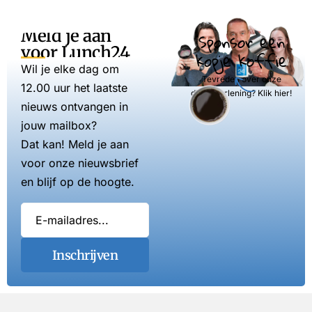
Meld je aan
Sponsor een
voor Lunch24
kopje koffie
Wil je elke dag om
Tevreden over onze
12.00 uur het laatste
dienstverlening? Klik hier!
nieuws ontvangen in
jouw mailbox?
Dat kan! Meld je aan
voor onze nieuwsbrief
en blijf op de hoogte.
Inschrijven