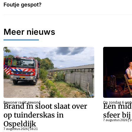
Foutje gespot?
Meer nieuws
Bewoner raakt gewond
Op zondag 6 sept
Brand in sloot slaat over
Een mid
op tuinderskas in
sfeer bi
7 augustus 2026 | 1
Ospeldijk
7 augustus 2026 | 16:21