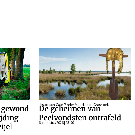
Historisch Café PeelenMaasNet in Grashoek
r gewond
De geheimen van
ijding
Peelvondsten ontrafeld
6 augustus 2026 | 13:00
ijel