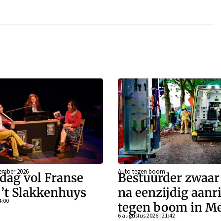
ember 2026
Auto tegen boom
dag vol Franse
Bestuurder zwaa
j ’t Slakkenhuys
na eenzijdig aanr
4:00
tegen boom in Me
6 augustus 2026 | 21:42