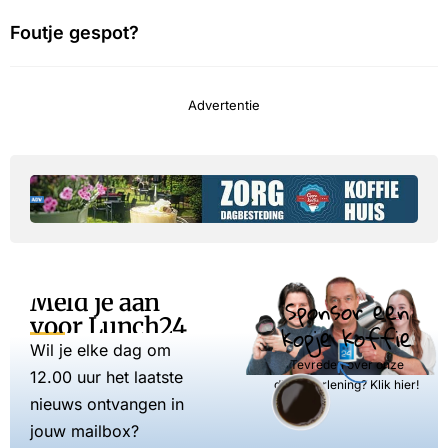
Foutje gespot?
Advertentie
Meld je aan
Sponsor een
voor Lunch24
kopje koffie
Wil je elke dag om
Tevreden over onze
12.00 uur het laatste
dienstverlening? Klik hier!
nieuws ontvangen in
jouw mailbox?