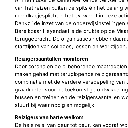
Arnhem door de samenwerkende vervoerders 
van het reizen buiten de spits én het belang v
mondkapjesplicht in het ov, wordt in deze actie
Dankzij de inzet van de onderwijsinstelling
Bereikbaar Heyendaal is de drukte op de Maas
teruggebracht. De organisaties hebben daara
starttijden van colleges, lessen en werktijden.
Reizigersaantallen monitoren
Door corona en de bijbehorende maatregelen 
maken gehad met teruglopende reizigersaanta
combinatie met de verdere versoepeling van d
graadmeter voor de toekomstige ontwikkeling 
bussen en treinen én de reizigersaantallen w
stuurt bij waar nodig en mogelijk.
Reizigers van harte welkom
De hele reis, van deur tot deur, kan vooraf w