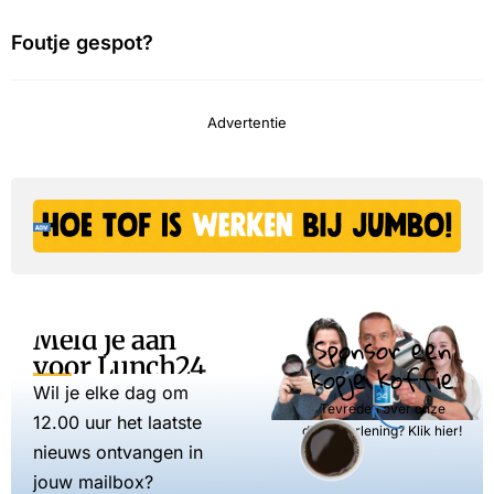
Foutje gespot?
Advertentie
Meld je aan
Sponsor een
voor Lunch24
kopje koffie
Wil je elke dag om
Tevreden over onze
12.00 uur het laatste
dienstverlening? Klik hier!
nieuws ontvangen in
jouw mailbox?