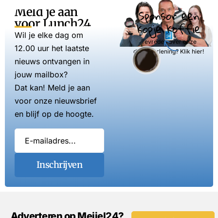
Meld je aan
Sponsor een
voor Lunch24
kopje koffie
Wil je elke dag om
Tevreden over onze
12.00 uur het laatste
dienstverlening? Klik hier!
nieuws ontvangen in
jouw mailbox?
Dat kan! Meld je aan
voor onze nieuwsbrief
en blijf op de hoogte.
Inschrijven
Adverteren op Meijel24?