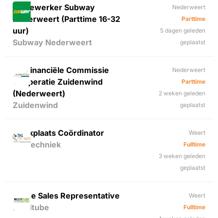
Medewerker Subway
Nederweert
Nederweert (Parttime 16-32
Parttime
uur)
5 dagen geleden
Subway Nederweert
geplaatst
Lid Financiële Commissie
Nederweert
Coöperatie Zuidenwind
Parttime
(Nederweert)
2 weken geleden
Zuidenwind
geplaatst
Werkplaats Coördinator
Weert
Tal Techniek
Fulltime
3 weken geleden
geplaatst
Inside Sales Representative
Weert
Multitube
Fulltime