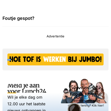
Foutje gespot?
Advertentie
Meld je aan
Sponsor een
voor Lunch24
kopje koffie
Wil je elke dag om
Tevreden over onze
12.00 uur het laatste
dienstverlening? Klik hier!
nieuws ontvangen in