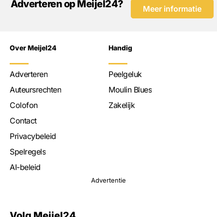
Adverteren op Meijel24?
Meer informatie
Over Meijel24
Handig
Adverteren
Peelgeluk
Auteursrechten
Moulin Blues
Colofon
Zakelijk
Contact
Privacybeleid
Spelregels
AI-beleid
Advertentie
Volg Meijel24