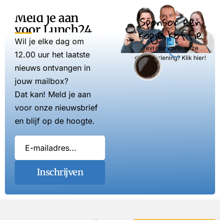
Meld je aan
Sponsor een
voor Lunch24
kopje koffie
Wil je elke dag om
Tevreden over onze
12.00 uur het laatste
dienstverlening? Klik hier!
nieuws ontvangen in
jouw mailbox?
Dat kan! Meld je aan
voor onze nieuwsbrief
en blijf op de hoogte.
Inschrijven