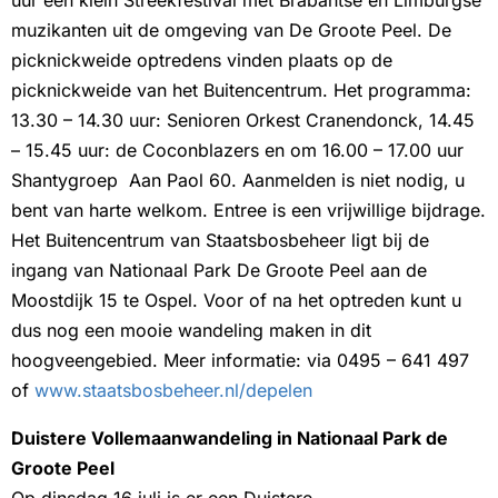
uur een klein Streekfestival met Brabantse en Limburgse
muzikanten uit de omgeving van De Groote Peel. De
picknickweide optredens vinden plaats op de
picknickweide van het Buitencentrum. Het programma:
13.30 – 14.30 uur: Senioren Orkest Cranendonck, 14.45
– 15.45 uur: de Coconblazers en om 16.00 – 17.00 uur
Shantygroep Aan Paol 60. Aanmelden is niet nodig, u
bent van harte welkom. Entree is een vrijwillige bijdrage.
Het Buitencentrum van Staatsbosbeheer ligt bij de
ingang van Nationaal Park De Groote Peel aan de
Moostdijk 15 te Ospel. Voor of na het optreden kunt u
dus nog een mooie wandeling maken in dit
hoogveengebied. Meer informatie: via 0495 – 641 497
of
www.staatsbosbeheer.nl/depelen
Duistere Vollemaanwandeling in Nationaal Park de
Groote Peel