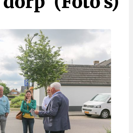
dorp’ (Foto’s)