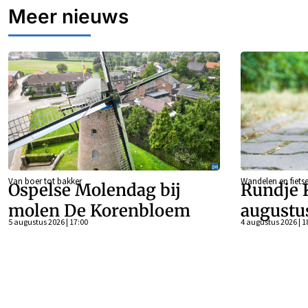
Meer nieuws
Van boer tot bakker
Wandelen en fiets
Ospelse Molendag bij
Rundje 
molen De Korenbloem
augustu
5 augustus 2026 | 17:00
4 augustus 2026 | 1