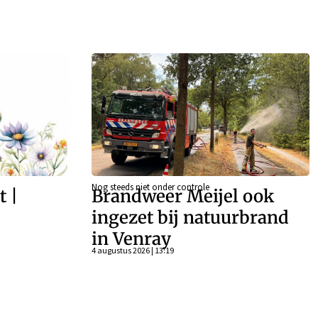
Nog steeds niet onder controle
t |
Brandweer Meijel ook
–
ingezet bij natuurbrand
in Venray
4 augustus 2026 | 13:19