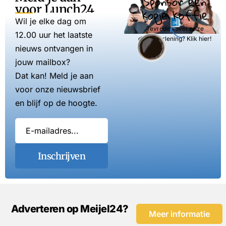
Sponsor een
voor Lunch24
kopje koffie
Wil je elke dag om
Tevreden over onze
12.00 uur het laatste
dienstverlening? Klik hier!
nieuws ontvangen in
jouw mailbox?
Dat kan! Meld je aan
voor onze nieuwsbrief
en blijf op de hoogte.
Inschrijven
Adverteren op Meijel24?
Meer informatie