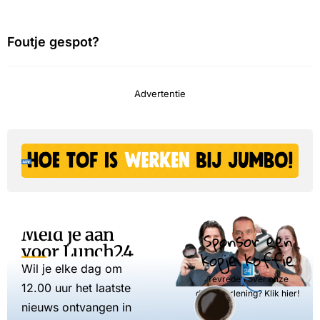
Foutje gespot?
Advertentie
Meld je aan
Sponsor een
voor Lunch24
kopje koffie
Wil je elke dag om
Tevreden over onze
12.00 uur het laatste
dienstverlening? Klik hier!
nieuws ontvangen in