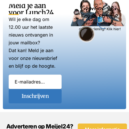
Meld je aan
Sponsor een
voor Lunch24
kopje koffie
Wil je elke dag om
Tevreden over onze
12.00 uur het laatste
dienstverlening? Klik hier!
nieuws ontvangen in
jouw mailbox?
Dat kan! Meld je aan
voor onze nieuwsbrief
en blijf op de hoogte.
Inschrijven
Adverteren op Meijel24?