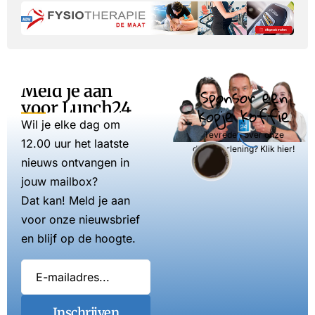
Meld je aan
Sponsor een
voor Lunch24
kopje koffie
Wil je elke dag om
Tevreden over onze
12.00 uur het laatste
dienstverlening? Klik hier!
nieuws ontvangen in
jouw mailbox?
Dat kan! Meld je aan
voor onze nieuwsbrief
en blijf op de hoogte.
Inschrijven