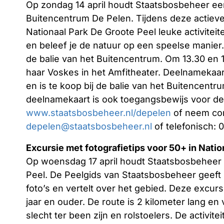
Op zondag 14 april houdt Staatsbosbeheer een
Buitencentrum De Pelen. Tijdens deze actieve 
Nationaal Park De Groote Peel leuke activiteit
en beleef je de natuur op een speelse manier. 
de balie van het Buitencentrum. Om 13.30 en 1
haar Voskes in het Amfitheater. Deelnamekaart
en is te koop bij de balie van het Buitencentr
deelnamekaart is ook toegangsbewijs voor de v
www.staatsbosbeheer.nl/depelen
of neem con
depelen@staatsbosbeheer.nl
of telefonisch: 
Excursie met fotografietips voor 50+ in Natio
Op woensdag 17 april houdt Staatsbosbeheer e
Peel. De Peelgids van Staatsbosbeheer geeft 
foto’s en vertelt over het gebied. Deze excu
jaar en ouder. De route is 2 kilometer lang e
slecht ter been zijn en rolstoelers. De activit