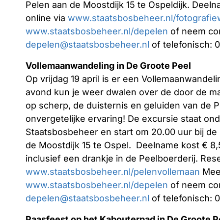
Pelen aan de Moostdijk 15 te Ospeldijk. Deel
online via
www.staatsbosbeheer.nl/fotografie
www.staatsbosbeheer.nl/depelen
of neem con
depelen@staatsbosbeheer.nl
of telefonisch: 
Vollemaanwandeling in De Groote Peel
Op vrijdag 19 april is er een Vollemaanwandeli
avond kun je weer dwalen over de door de maa
op scherp, de duisternis en geluiden van de 
onvergetelijke ervaring! De excursie staat on
Staatsbosbeheer en start om 20.00 uur bij de
de Moostdijk 15 te Ospel.
Deelname kost € 8,5
inclusief een drankje in de Peelboerderij. Res
www.staatsbosbeheer.nl/pelenvollemaan
Meer
www.staatsbosbeheer.nl/depelen
of neem con
depelen@staatsbosbeheer.nl
of telefonisch: 
Paasfeest op het Kabouterpad in De Groote P