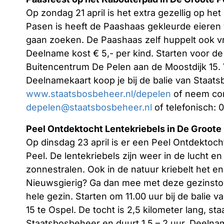
Op zondag 21 april is het extra gezellig op h
Pasen is heeft de Paashaas gekleurde eieren
gaan zoeken. De Paashaas zelf huppelt ook vrol
Deelname kost € 5,- per kind. Starten voor de 
Buitencentrum De Pelen aan de Moostdijk 15. 
Deelnamekaart koop je bij de balie van Staats
www.staatsbosbeheer.nl/depelen
of neem con
depelen@staatsbosbeheer.nl
of telefonisch: 
Peel Ontdektocht Lentekriebels in De Groote
Op dinsdag 23 april is er een Peel Ontdektoch
Peel. De lentekriebels zijn weer in de lucht 
zonnestralen. Ook in de natuur kriebelt het en
Nieuwsgierig? Ga dan mee met deze gezinsto
hele gezin. Starten om 11.00 uur bij de balie
15 te Ospel. De tocht is 2,5 kilometer lang, s
Staatsbosbeheer en duurt 1,5 – 2 uur. Deelna