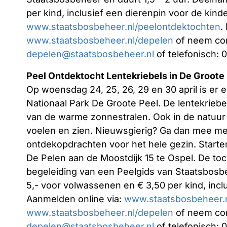
per kind, inclusief een dierenpin voor de kind
www.staatsbosbeheer.nl/peelontdektochten
.
www.staatsbosbeheer.nl/depelen
of neem con
depelen@staatsbosbeheer.nl
of telefonisch: 
Peel Ontdektocht Lentekriebels in De Groote
Op woensdag 24, 25, 26, 29 en 30 april is er 
Nationaal Park De Groote Peel. De lentekriebel
van de warme zonnestralen. Ook in de natuur k
voelen en zien. Nieuwsgierig? Ga dan mee me
ontdekopdrachten voor het hele gezin. Starten
De Pelen aan de Moostdijk 15 te Ospel. De toch
begeleiding van een Peelgids van Staatsbosbe
5,- voor volwassenen en € 3,50 per kind, incl
Aanmelden online via:
www.staatsbosbeheer.n
www.staatsbosbeheer.nl/depelen
of neem con
depelen@staatsbosbeheer.nl
of telefonisch: 