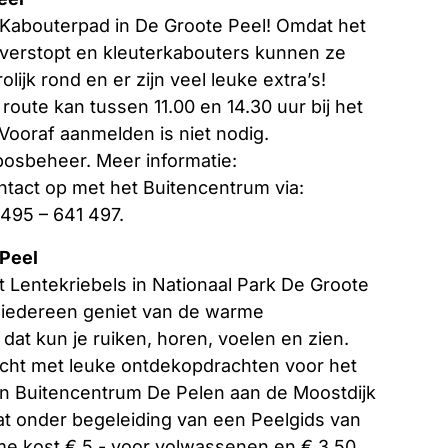
et Kabouterpad in De Groote Peel! Omdat het
 verstopt en kleuterkabouters kunnen ze
ijk rond en er zijn veel leuke extra’s!
route kan tussen 11.00 en 14.30 uur bij het
Vooraf aanmelden is niet nodig.
bosbeheer. Meer informatie:
tact op met het Buitencentrum via:
0495 – 641 497.
 Peel
t Lentekriebels in Nationaal Park De Groote
en iedereen geniet van de warme
 dat kun je ruiken, horen, voelen en zien.
cht met leuke ontdekopdrachten voor het
 van Buitencentrum De Pelen aan de Moostdijk
taat onder begeleiding van een Peelgids van
me kost € 5,- voor volwassenen en € 3,50