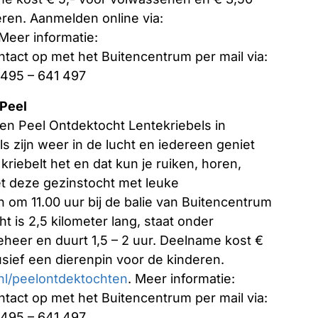
eren. Aanmelden online via:
 Meer informatie:
tact op met het Buitencentrum per mail via:
0495 – 641 497
 Peel
een Peel Ontdektocht Lentekriebels in
s zijn weer in de lucht en iedereen geniet
riebelt het en dat kun je ruiken, horen,
t deze gezinstocht met leuke
 om 11.00 uur bij de balie van Buitencentrum
t is 2,5 kilometer lang, staat onder
heer en duurt 1,5 – 2 uur. Deelname kost €
usief een dierenpin voor de kinderen.
l/peelontdektochten
. Meer informatie:
tact op met het Buitencentrum per mail via:
0495 – 641 497.