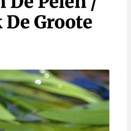
 De Pelen /
k De Groote