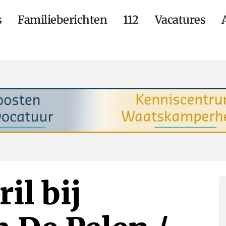
s
Familieberichten
112
Vacatures
il bij