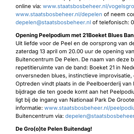
online via:
www.staatsbosbeheer.nl/vogelsgro
www.staatsbosbeheer.nl/depelen
of neem con
depelen@staatsbosbeheer.nl
of telefonisch: 
Opening Peelpodium met 21Boeket Blues Ba
Uit liefde voor de Peel en de oorsprong van 
zaterdag 13 april om 20.00 uur de opening va
Buitencentrum De Pelen. De naam van deze ban
repetitieruimte van de band: Boeket 21 in Ne
onversneden blues, instinctieve improvisatie,
Optreden vindt plaats in de Peelboerderij van 
bijdrage die ten goede komt aan het Peelpod
ligt bij de ingang van Nationaal Park De Groot
informatie:
www.staatsbosbeheer.nl/peelpod
Buitencentrum via:
depelen@staatsbosbeheer
De Gro(o)te Pelen Buitendag!