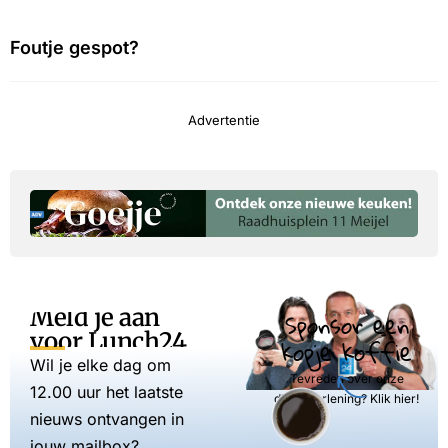
Foutje gespot?
Advertentie
Meld je aan
Sponsor een
voor Lunch24
kopje koffie
Wil je elke dag om
Tevreden over onze
12.00 uur het laatste
dienstverlening? Klik hier!
nieuws ontvangen in
jouw mailbox?