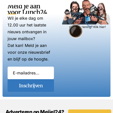
Meld je aan
Sponsor een
voor Lunch24
kopje koffie
Wil je elke dag om
Tevreden over onze
12.00 uur het laatste
dienstverlening? Klik hier!
nieuws ontvangen in
jouw mailbox?
Dat kan! Meld je aan
voor onze nieuwsbrief
en blijf op de hoogte.
Inschrijven
Adverteren op Meijel24?