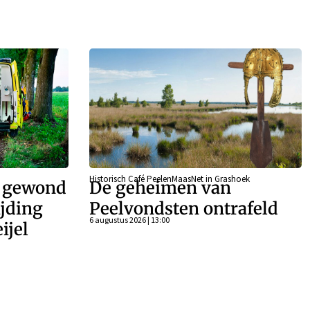
Historisch Café PeelenMaasNet in Grashoek
r gewond
De geheimen van
ijding
Peelvondsten ontrafeld
6 augustus 2026 | 13:00
ijel