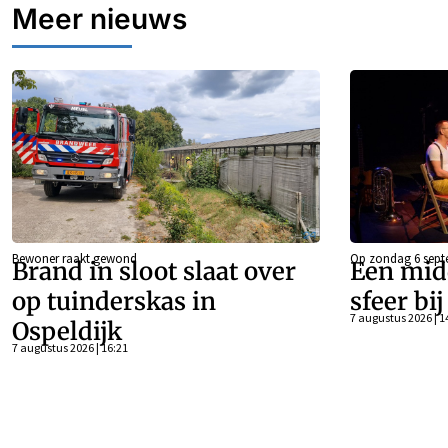
Meer nieuws
Bewoner raakt gewond
Op zondag 6 sept
Brand in sloot slaat over
Een mid
op tuinderskas in
sfeer bi
7 augustus 2026 | 1
Ospeldijk
7 augustus 2026 | 16:21