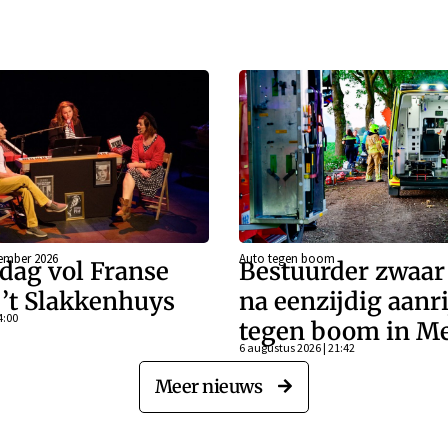
ember 2026
Auto tegen boom
dag vol Franse
Bestuurder zwaa
j ’t Slakkenhuys
na eenzijdig aanr
4:00
tegen boom in Me
6 augustus 2026 | 21:42
Meer nieuws