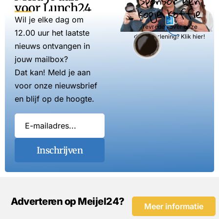
Sponsor een
voor Lunch24
kopje koffie
Wil je elke dag om
Tevreden over onze
12.00 uur het laatste
dienstverlening? Klik hier!
nieuws ontvangen in
jouw mailbox?
Dat kan! Meld je aan
voor onze nieuwsbrief
en blijf op de hoogte.
Inschrijven
Adverteren op Meijel24?
Meer informatie