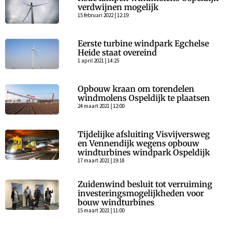
verdwijnen mogelijk
15 februari 2022 | 12:19
Eerste turbine windpark Egchelse
Heide staat overeind
1 april 2021 | 14:25
Opbouw kraan om torendelen
windmolens Ospeldijk te plaatsen
24 maart 2021 | 12:00
Tijdelijke afsluiting Visvijversweg
en Vennendijk wegens opbouw
windturbines windpark Ospeldijk
17 maart 2021 | 19:18
Zuidenwind besluit tot verruiming
investeringsmogelijkheden voor
bouw windturbines
15 maart 2021 | 11:00