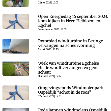
12 mei 2025 | 10:07
Open Energiedag 16 september 2023:
kom kijken in Neer, Heibloem en
Egchel
14 september 2023 | 12:00
Rotorblad windturbine in Beringe
vervangen na scheurvorming
5 april 2023 | 16:15
Wiek van windturbine Egchelse
Heide wordt vervangen wegens
scheur
28 maart 2023 | 12:17
Omgevingsfonds Windmolenpark
Ospeldijk “schot in de roos”
12 maart 2023 | 12:00
Rode lampen windmolens Ospeldijk