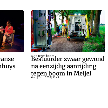
Auto tegen boom
ranse
Bestuurder zwaar gewond
enhuys
na eenzijdig aanrijding
tegen boom in Meijel
6 augustus 2026 | 21:42