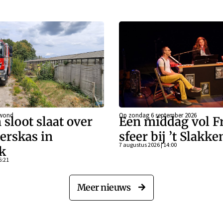
ewond
Op zondag 6 september 2026
 sloot slaat over
Een middag vol F
erskas in
sfeer bij ’t Slakk
7 augustus 2026 | 14:00
k
6:21
Meer nieuws