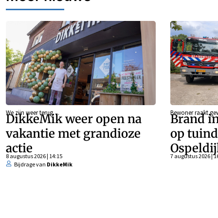
We zijn weer terug…
Bewoner raakt g
DikkeMik weer open na
Brand in
vakantie met grandioze
op tuind
actie
Ospeldij
8 augustus 2026 | 14:15
7 augustus 2026 | 1
Bijdrage van
DikkeMik