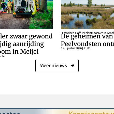
Historisch Café PeelenMaasNet in Gra
der zwaar gewond
De geheimen van
jdig aanrijding
Peelvondsten ont
6 augustus 2026 | 13:00
oom in Meijel
1:42
Meer nieuws