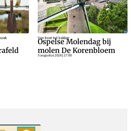
shoek
Van boer tot bakker
Ospelse Molendag bij
rafeld
molen De Korenbloem
5 augustus 2026 | 17:00