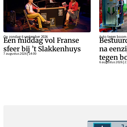
Op zondag 6 september 2026
Auto tegen boom
Een middag vol Franse
Bestuur
sfeer bij ’t Slakkenhuys
na eenzi
7 augustus 2026 | 14:00
tegen b
6 augustus 2026 | 2