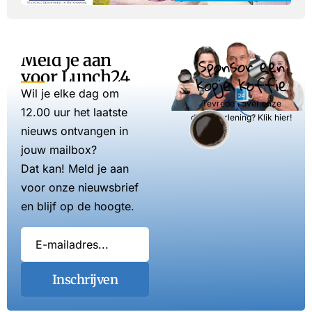
Meld je aan
Sponsor een
voor Lunch24
kopje koffie
Wil je elke dag om
Tevreden over onze
12.00 uur het laatste
dienstverlening? Klik hier!
nieuws ontvangen in
jouw mailbox?
Dat kan! Meld je aan
voor onze nieuwsbrief
en blijf op de hoogte.
Inschrijven