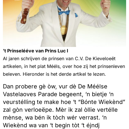
’t Prinselééve van Prins Luc I
Al jaren schrijven de prinsen van C.V. De Kieveloeët
artikelen, in het plat Mééls, over hoe zij het prinsenleven
beleven. Hieronder is het derde artikel te lezen.
Dan probere gè òw, vur dè De Méélse
Vastelaoves Parade begeent, ‘n bietje ‘n
veurstélling te make hoe ‘t “Bónte Wiekènd”
zal gòn verloeëpe. Mèr ik zal òllie vertélle
mènse, wa bén ik tòch wér verrast. ‘n
Wiekènd wa van ‘t begin tòt ‘t éjndj