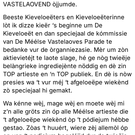
VASTELAOVEND òjjumde.
Beeste Kieveloeëters en Kieveloeëterinne
lòt ik dizze kieër ‘s beginne um De
Kieveloeët en dan speciejaal de kómmissie
van De Méélse Vastelaoves Parade te
bedanke vur de òrganniezasie. Mèr um zòn
aktievietéjt te laote slage, hé ge nòg twieëje
belàngrieke ingrediejènte nöddig en dè zin
TOP artieste en ‘n TOP publiek. En dè is nòw
presies wa ‘t vur méj ‘t afgeloeëpe wiekènd
zò speciejaal hi gemakt.
Wa kénne wèj, mage wèj en moete wèj mi
z’n alle gröts zin óp alle Méélse artieste die
‘t afgeloeëpe wiekènd òp ’t pódiejum hébbe
gestao. Zòas ‘t huuért, wiere zèj allemòl óp