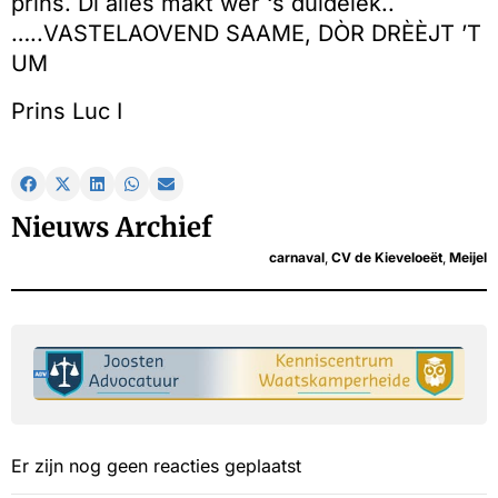
prins. Di alles makt wèr ‘s duidelek..
…..VASTELAOVEND SAAME, DÒR DRÈÈJT ’T
UM
Prins Luc I
Nieuws Archief
carnaval
,
CV de Kieveloeët
,
Meijel
Er zijn nog geen reacties geplaatst