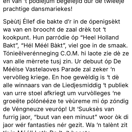
en van ‘t podiejum begeléjid dur de twieëje
prachtige dansmariekes!
Spèùtj Éllef die bakte d’r in de ópenigsèkt
wa van en broocht de zaal drèk tot ‘t
kookpunt. Hun parródie óp “Heel Holland
Bakt”, “Hél Méél Bàkt”, viel goe in de smaak.
Tónieëlverénneging C.O.M. hi laote zie dè ze
van alle mèrrete tusj zin. Ur debuut óp De
Méélse Vastelaoves Parade zal zeker ‘n
vervòlleg kriege. En hoe gewèldig is ‘t dè
alle winnaars van de Liedjesmiddig ‘t publiek
van urre stoel afkriegt um vurvòlleges ‘ne
groeëte pólónééze te vèùreme mi óp zóndig
de Véngneuze veuróp! Ut ‘Suuksès van
furrig jaor, “buut van een minuut” woor òk di
jaor wér fantasties nér gezit. Wa ‘n talènt zit