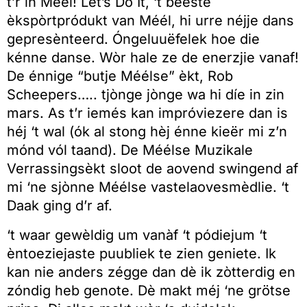
t’r in Méél! Let’s Do It, ‘t beeste
èkspòrtpródukt van Méél, hi urre néjje dans
gepresènteerd. Óngeluuëfelek hoe die
kénne danse. Wòr hale ze de enerzjie vanaf!
De énnige “butje Méélse” èkt, Rob
Scheepers….. tjònge jònge wa hi díe in zin
mars. As t’r iemés kan impróviezere dan is
héj ‘t wal (ók al stong hèj énne kieër mi z’n
mónd vól taand). De Méélse Muzikale
Verrassingsèkt sloot de aovend swingend af
mi ‘ne sjònne Méélse vastelaovesmèdlie. ‘t
Daak ging d’r af.
‘t waar gewèldig um vanàf ‘t pódiejum ‘t
èntoeziejaste puubliek te zien geniete. Ik
kan nie anders zégge dan dè ik zòtterdig en
zóndig heb genote. Dè makt méj ‘ne grötse